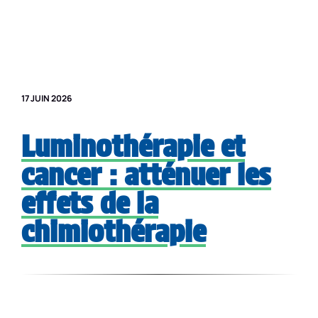
Aller
au
0 €
contenu
17 JUIN 2026
Luminothérapie et
cancer : atténuer les
effets de la
chimiothérapie