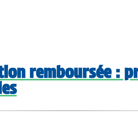
Ac
ion remboursée : pr
les