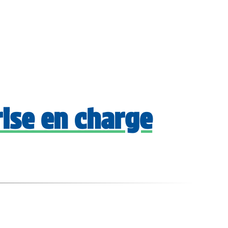
0 €
cueil
Boutique
Publications
FAQ
Contact
ise en charge